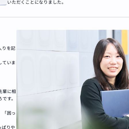
いただくことになりました。
。
入りを記
していま
先輩に相
ろです。
」「困っ
っぱりや