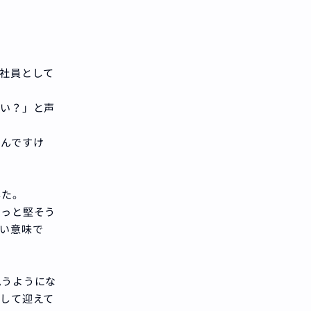
社員として
ない？」と声
たんですけ
した。
ょっと堅そう
い意味で
思うようにな
して迎えて