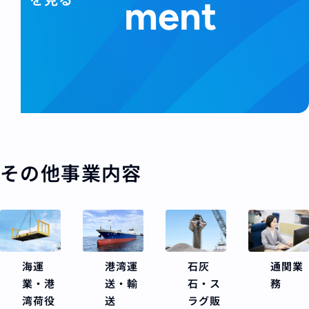
ment
その他事業内容
海運
石灰
通関業
港湾運
業・港
石・ス
務
送・輸
湾荷役
ラグ販
送