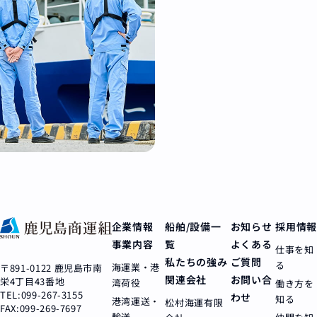
企業情報
船舶/設備一
お知らせ
採用情報
事業内容
覧
よくある
仕事を知
私たちの強み
ご質問
る
海運業・港
〒891-0122 鹿児島市南
関連会社
お問い合
栄4丁目43番地
湾荷役
働き方を
TEL:099-267-3155
わせ
知る
港湾運送・
松村海運有限
FAX:099-269-7697
輸送