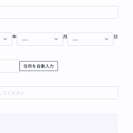
年
月
日
住所を自動入力