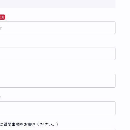
必須
）
に質問事項をお書きください。）