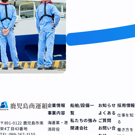
企業情報
船舶/設備一
お知らせ
採用情報
事業内容
覧
よくある
仕事を知
私たちの強み
ご質問
る
海運業・港
〒891-0122 鹿児島市南
関連会社
お問い合
栄4丁目43番地
湾荷役
働き方を
TEL:099-267-3155