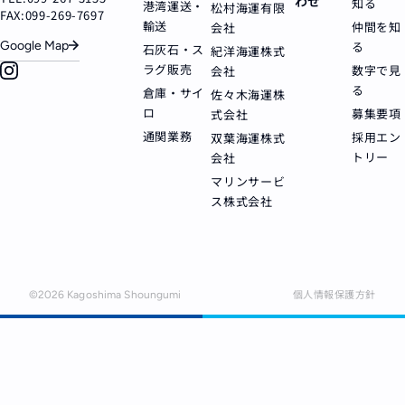
わせ
知る
港湾運送・
松村海運有限
FAX:099-269-7697
輸送
仲間を知
会社
Google Map
る
石灰石・ス
紀洋海運株式
ラグ販売
数字で見
会社
る
倉庫・サイ
佐々木海運株
ロ
募集要項
式会社
通関業務
採用エン
双葉海運株式
トリー
会社
マリンサービ
ス株式会社
個人情報保護方針
©
2026
Kagoshima Shoungumi