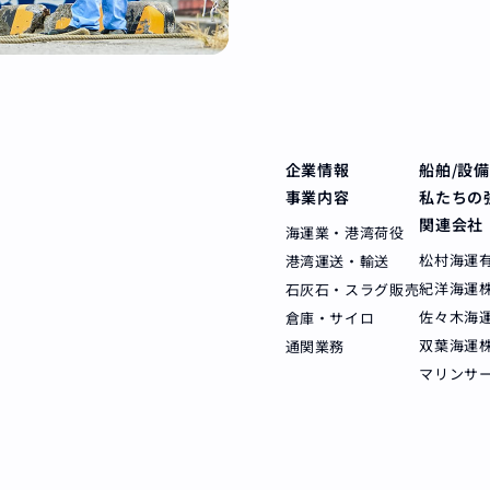
企業情報
船舶/設
事業内容
私たちの
関連会社
海運業・港湾荷役
松村海運
港湾運送・輸送
紀洋海運
石灰石・スラグ販売
佐々木海
倉庫・サイロ
双葉海運
通関業務
マリンサ