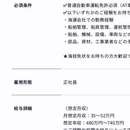
必須条件
✅
普通自動車運転免許必須（AT
✅
以下いずれかのご経験をお持
・海運会社での勤務経験
・船舶管理、船員管理、運航管
・船舶、機械、設備、車両など
・部品、資材、工事業者などの
★海技免状をお持ちの方大歓迎
雇用形態
正社員
給与詳細
〈想定月収〉
月想定月収：35〜52万円
想定年収：480万円〜740万円
※ご経験や前職の給与によって