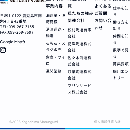
事業内容
覧
よくある
仕事を知
私たちの強み
ご質問
る
海運業・港
〒891-0122 鹿児島市南
関連会社
お問い合
栄4丁目43番地
湾荷役
働き方を
TEL:099-267-3155
わせ
知る
港湾運送・
松村海運有限
FAX:099-269-7697
輸送
仲間を知
会社
Google Map
る
石灰石・ス
紀洋海運株式
ラグ販売
数字で見
会社
る
倉庫・サイ
佐々木海運株
ロ
募集要項
式会社
通関業務
採用エン
双葉海運株式
トリー
会社
マリンサービ
ス株式会社
個人情報保護方針
©
2026
Kagoshima Shoungumi